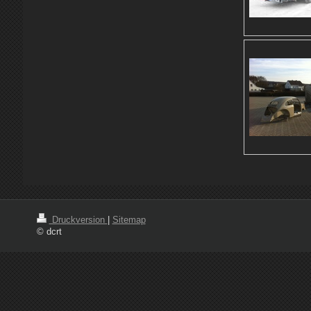
Druckversion
|
Sitemap
© dcrt