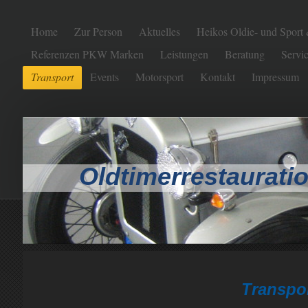
Home
Zur Person
Aktuelles
Heikos Oldie- und Sport
Referenzen PKW Marken
Leistungen
Beratung
Servic
Transport
Events
Motorsport
Kontakt
Impressum
Oldtimerrestauratio
Transpo