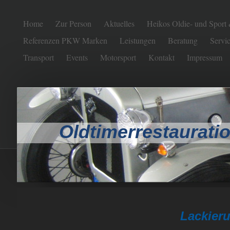
Home
Zur Person
Aktuelles
Heikos Oldie- und Sport
Referenzen PKW Marken
Leistungen
Beratung
Servic
Transport
Events
Motorsport
Kontakt
Impressum
Oldtimerrestauratio
Lackie