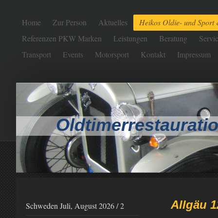
Home
Zur Person
Aktuelles
Heikos Oldie- und Sport
Referenzen PKW Marken
Leistungen
Beratung
Servic
Transport
Events
Motorsport
Kontakt
Impressum
Oldtimerrestauratio
Allgäu 1
Schweden Juli, August 2026 / 2